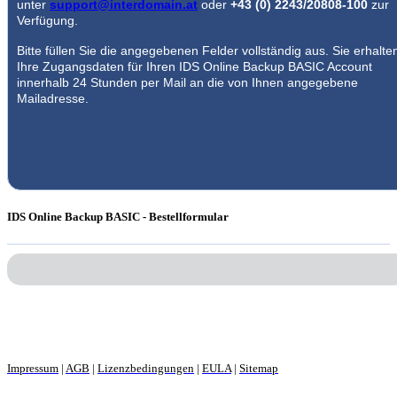
unter
support@interdomain.at
oder
+43 (0) 2243/20808-100
zur
Verfügung.
Bitte füllen Sie die angegebenen Felder vollständig aus. Sie erhalte
Ihre Zugangsdaten für Ihren IDS Online Backup BASIC Account
innerhalb 24 Stunden per Mail an die von Ihnen angegebene
Mailadresse.
IDS Online Backup BASIC -
Bestellformular
Impressum
|
AGB
|
Lizenzbedingungen
|
EULA
|
Sitemap